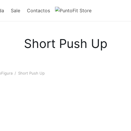
da
Sale
Contactos
Short Push Up
oFigura
/
Short Push Up
580
Short 024570
Short
$
75.00
$
75.0