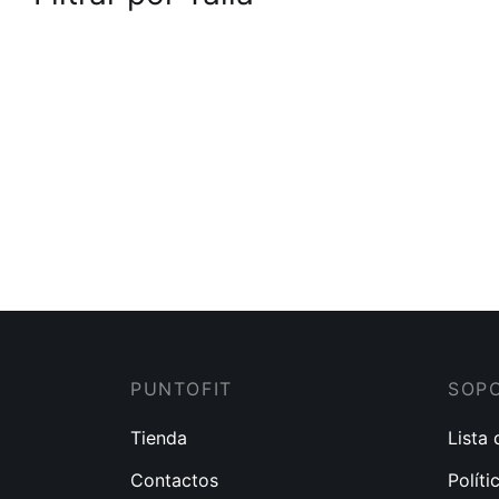
SHORT 044
$
75.00
PUNTOFIT
SOP
Tienda
Lista
Contactos
Políti