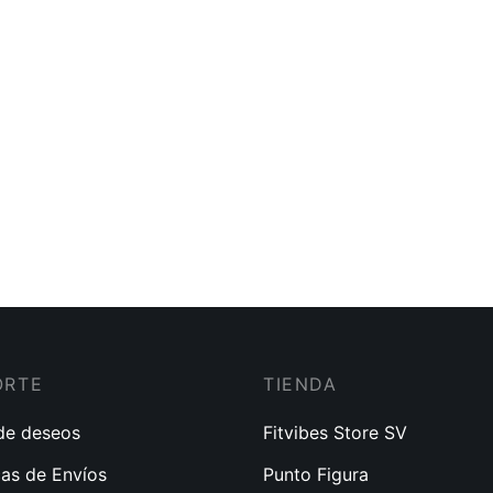
650
Short 915 Push Up Fajatex
$
60.00
Short
$
75.0
ORTE
TIENDA
 de deseos
Fitvibes Store SV
cas de Envíos
Punto Figura