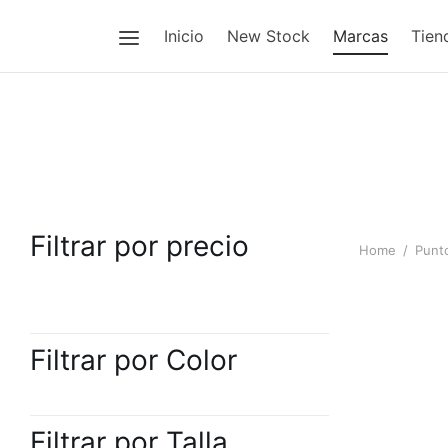
Inicio
New Stock
Marcas
Tien
Filtrar por precio
Home
/
Punt
SHORT 014
Filtrar por Color
$
80.00
Filtrar por Talla