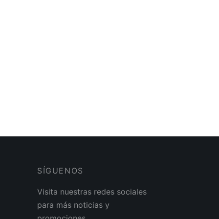
 950 Push Up Fajatex
Short 952
0
$
60.00
SÍGUENOS
Visita nuestras redes sociales
para más noticias y
promociones.