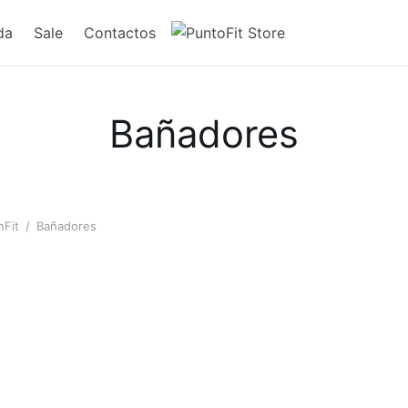
da
Sale
Contactos
Bañadores
nFit
/
Bañadores
de Baño
Calzoneta de Baño Joem
Calzo
 Joem
Joem
$
35.00
$
35.