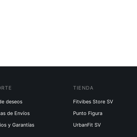
ORTE
TIENDA
 de deseos
Fitvibes Store SV
cas de Envíos
Punto Figura
os y Garantías
UrbanFit SV