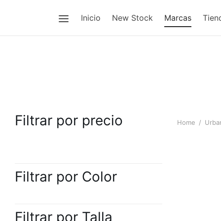
Inicio
New Stock
Marcas
Tien
Filtrar por precio
Home
/
Urba
Calzoneta 
Filtrar por Color
Estampada
$
35.00
Filtrar por Talla