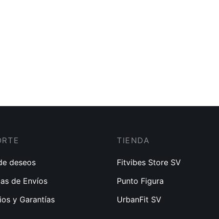
ORTE
TIENDA
 de deseos
Fitvibes Store SV
cas de Envíos
Punto Figura
os y Garantías
UrbanFit SV