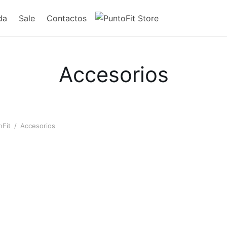
da
Sale
Contactos
Accesorios
nFit
/
Accesorios
Guantes deportivos Inizio
w Way
$
30.00