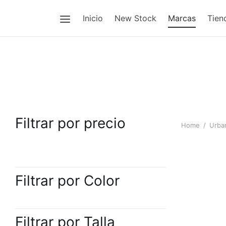
Inicio
New Stock
Marcas
Tien
Filtrar por precio
Home
/
Urba
Calceta Ne
Filtrar por Color
$
12.00
Filtrar por Talla