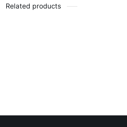
Related products
Faja 022841
Faja 451 Espalda en U
corta
$
115.00
$
120.00
Cinturilla de latex
Faja 460 Espalda Alta
Moldeate
$
105.00
$
85.00