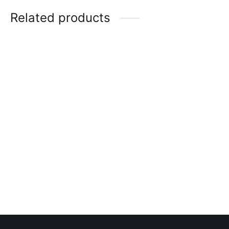
Related products
Calzoneta de Baño
Centro Camuflaje Joem
Estampada Joem
$
20.00
$
35.00
New Way Centro
Leggins masculino
Esqueleto logo
$
55.00
$
25.00