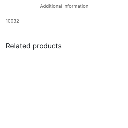
Additional information
10032
Related products
Calzoneta Repel New
Way
$
40.00
New Way Camisa