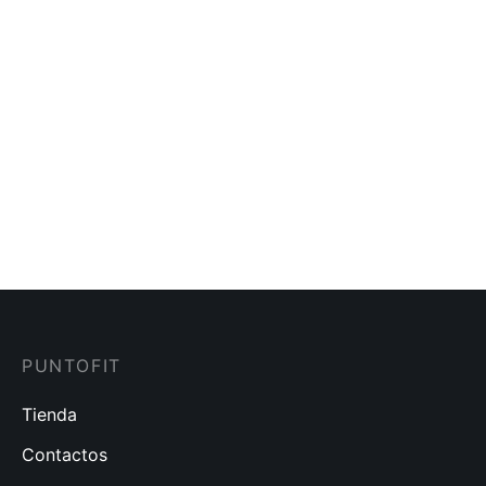
Oversize
$
35.00
Calzoneta de Baño
Camisilla Depotiva Joem
Estampada Joem
$
15.00
$
35.00
PUNTOFIT
Tienda
Contactos