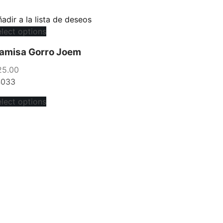
adir a la lista de deseos
lect options
amisa Gorro Joem
25.00
4033
lect options