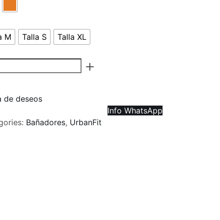
a M
Talla S
Talla XL
ta de deseos
Info WhatsApp
gories:
Bañadores
,
UrbanFit