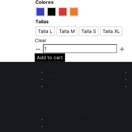
Colores
Tallas
Talla L
Talla M
Talla S
Talla XL
Clear
Calzoneta
de
Add to cart
Baño
PUNTOFIT
SOPORT
Estampada
Tienda
Joem
Contactos
quantity
Ofertas
Cambios y Garantías
Políticas de Envíos