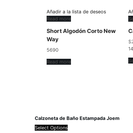
Añadir a la lista de deseos
Añ
Read more
Se
Short Algodón Corto New
C
Way
$
1
5690
Se
Read more
Calzoneta de Baño Estampada Joem
Select Options