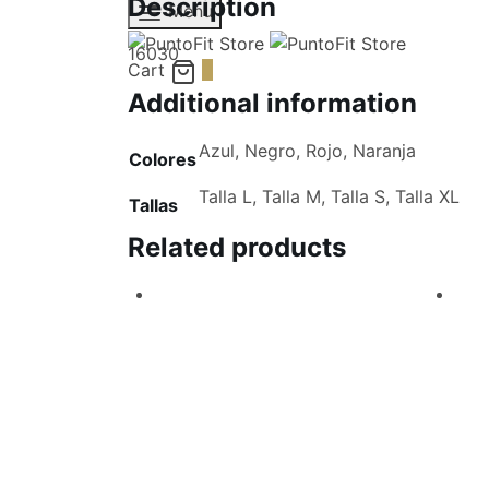
Description
Menu
16030
Cart
0
Additional information
Azul, Negro, Rojo, Naranja
Colores
Talla L, Talla M, Talla S, Talla XL
Tallas
Related products