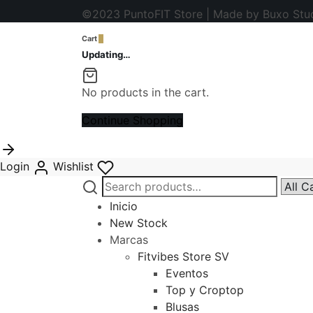
©2023 PuntoFIT Store | Made by Buxo Stu
Cart
0
Updating…
No products in the cart.
Continue Shopping
Login
Wishlist
Search
Narro
for:
by
Inicio
categ
New Stock
Marcas
Fitvibes Store SV
Eventos
Top y Croptop
Blusas