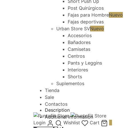
Short Push Up
Post Quirúrgicos
Fajas para Hombre
Nuevo
Fajas deportivas
Urban Store SV
Nuevo
Accesorios
Bañadores
Camisetas
Centros
Pants y Leggins
Interiores
Shorts
Suplementos
Tienda
Sale
Contactos
Description
Additional information
Login
Wishlist
Cart
0