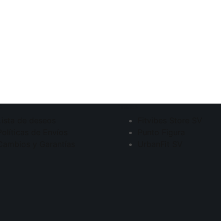
E
TIENDA
Lista de deseos
Fitvibes Store SV
Políticas de Envíos
Punto Figura
Cambios y Garantías
UrbanFit SV