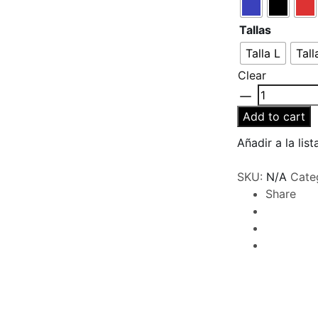
Tallas
Talla L
Tall
Clear
Calzoneta
de
Add to cart
Baño
Añadir a la lis
Estampada
Joem
SKU:
N/A
Cate
quantity
Share