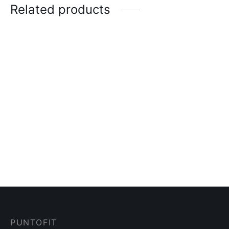
Related products
-
%
Top Sunset FIBER
Leggin Insertos Fiber
$
35.00
$
65.00
$
50.00
Top Clásico FitVibes
Blusa Malla Infinity
$
30.00
$
25.00
PUNTOFIT