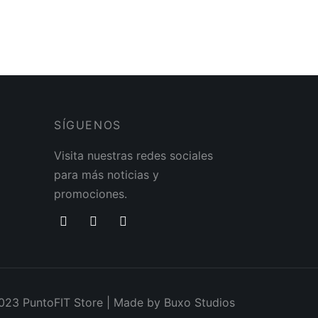
$
45.00
SÍGUENOS
Visita nuestras redes sociales
para más noticias y
promociones.
23 PuntoFIT Store | Made by Buxo Studios