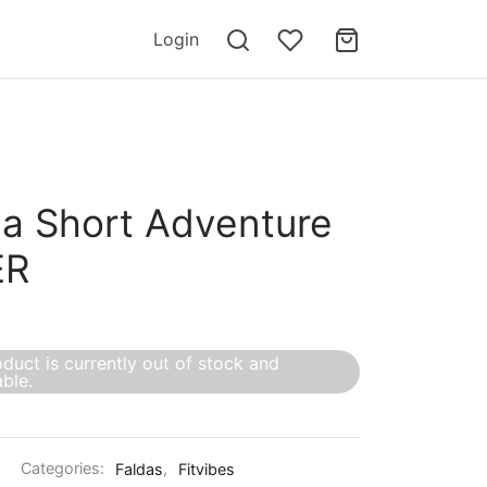
Login
da Short Adventure
ER
oduct is currently out of stock and
able.
Categories:
Faldas
,
Fitvibes