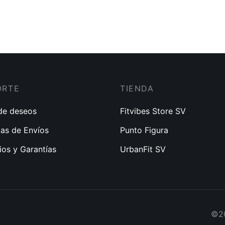
$
65.00
$
50.00
0
ORTE
TIENDA
 de deseos
Fitvibes Store SV
cas de Envíos
Punto Figura
os y Garantías
UrbanFit SV
©20