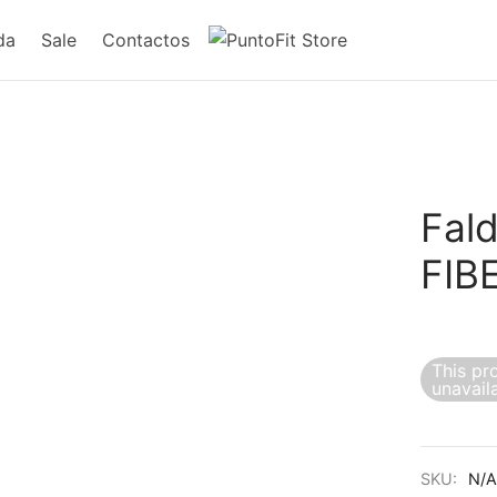
da
Sale
Contactos
Fal
FIB
This pr
unavail
SKU:
N/A