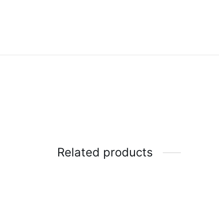
Related products
-
%
Legging Cross Fiber Funky Feels
Top M