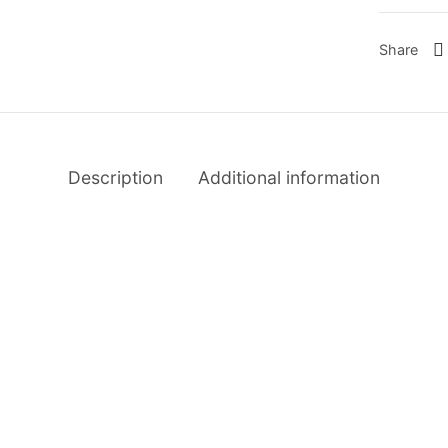
Share
Description
Additional information
-
%
alla Fiber
Leggins Fiber LD