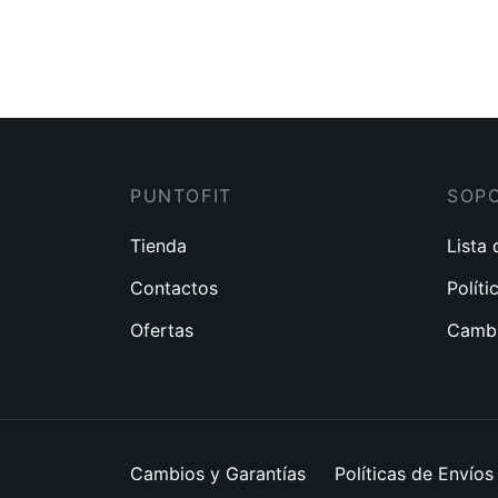
$
65.00
$
50.00
$
35.0
PUNTOFIT
SOP
Tienda
Lista
Contactos
Políti
Ofertas
Cambi
Cambios y Garantías
Políticas de Envíos