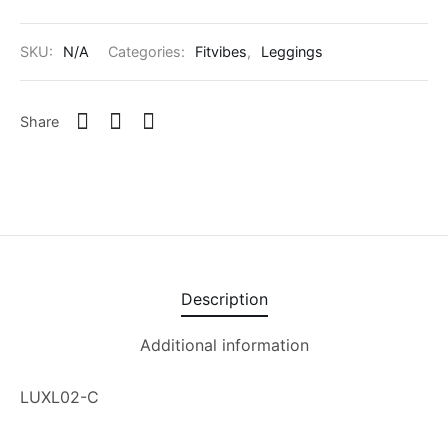
lementos
ings
 Quirúrgicos
ros
Nuevos
SKU:
N/A
Categories:
Fitvibes
,
Leggings
t
s para Hombre
s y Leggins
Nuevo
er
s deportivas
riores
Share
as
ts
rizos
untos
Description
sorios
Additional information
LUXL02-C