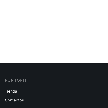
Chaleco 607 Fajatex
Faja 021210
$
45.00
$
75.00
Brassier Postquirúrgico
Mentonera Talla Unica
con banda removible
$
30.00
$
60.00
PUNTOFIT
Tienda
Contactos