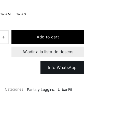
Talla M
Talla S
Add to cart
Añadir a la lista de deseos
Info WhatsApp
Categories:
Pants y Leggins
,
UrbanFit