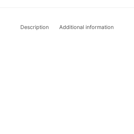
Description
Additional information
ay Camisa Oversize
Centro Joem
0
$
15.00