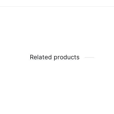
Related products
Calzoneta Repel New Way
New W
$
40.00
$
35.0