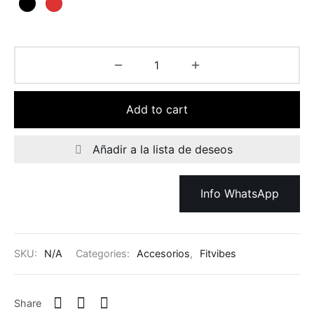
Add to cart
Añadir a la lista de deseos
Info WhatsApp
SKU:
N/A
Categories:
Accesorios
,
Fitvibes
Share