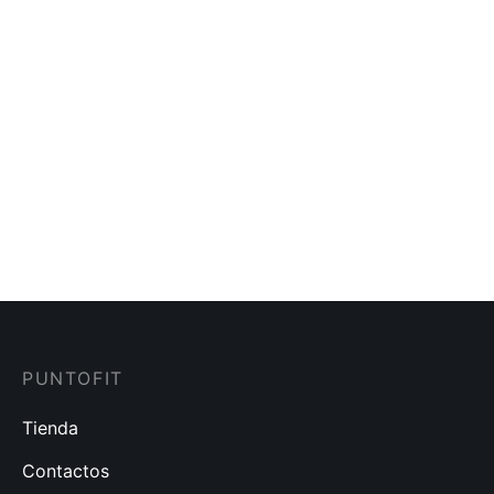
Top Sunset FIBER
Top Fiber LE
$
35.00
$
35.00
Top Nylon Infinity
Blusa Malla Infinity
$
30.00
$
25.00
PUNTOFIT
Tienda
Contactos