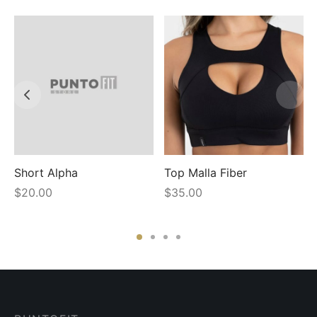
Short Alpha
Top Malla Fiber
$
20.00
$
35.00