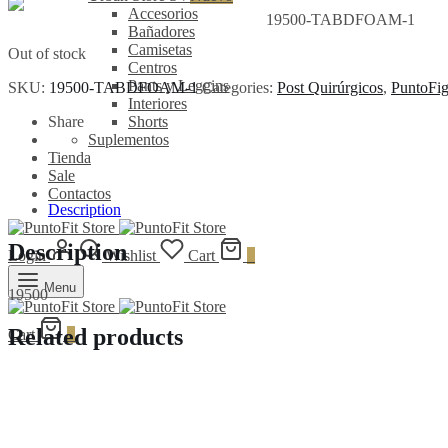
Accesorios
19500-TABDFOAM-1
Bañadores
Camisetas
Out of stock
Centros
Pants y Leggins
SKU:
19500-TABDFOAM-1
Categories:
Post Quirúrgicos
,
PuntoFig
Interiores
Share
Shorts
Suplementos
Tienda
Sale
Contactos
Description
Description
Login
Wishlist
Cart
0
Menu
19500
Related products
Cart
0