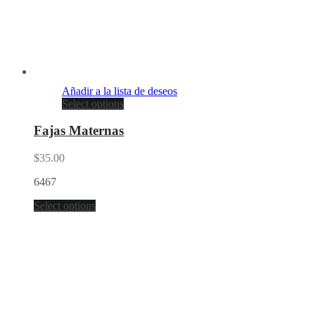
Añadir a la lista de deseos
Select options
Fajas Maternas
$
35.00
6467
Select options