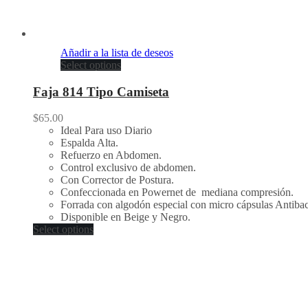
Añadir a la lista de deseos
Select options
Faja 814 Tipo Camiseta
$
65.00
Ideal Para uso Diario
Espalda Alta.
Refuerzo en Abdomen.
Control exclusivo de abdomen.
Con Corrector de Postura.
Confeccionada en Powernet de mediana compresión.
Forrada con algodón especial con micro cápsulas Antibac
Disponible en Beige y Negro.
Select options