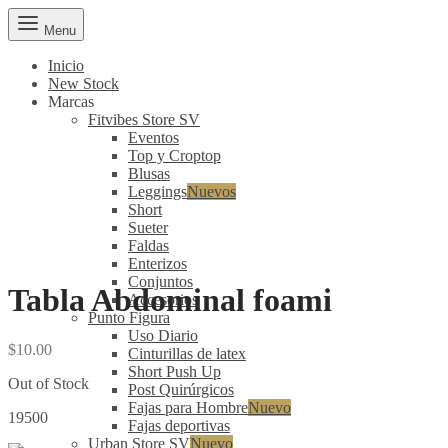
Menu
Inicio
New Stock
Marcas
Fitvibes Store SV
Eventos
Top y Croptop
Blusas
Leggings
Nuevos
Short
Sueter
Faldas
Enterizos
Conjuntos
Tabla Abdominal foami
Accesorios
Punto Figura
Uso Diario
$
10.00
Cinturillas de latex
Short Push Up
Out of Stock
Post Quirúrgicos
Fajas para Hombre
Nuevo
19500
Fajas deportivas
Urban Store SV
Nuevo