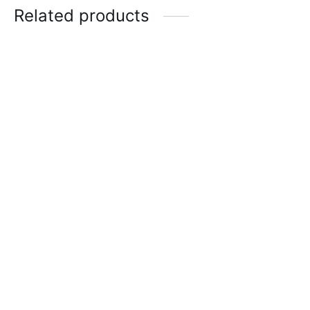
Related products
Faja 021210
$
75.00
Cinturilla de latex
Gymtex
$
85.00