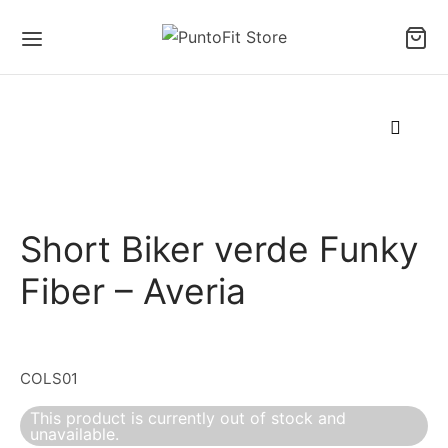
Short Biker verde Funky
Fiber – Averia
COLS01
This product is currently out of stock and
unavailable.