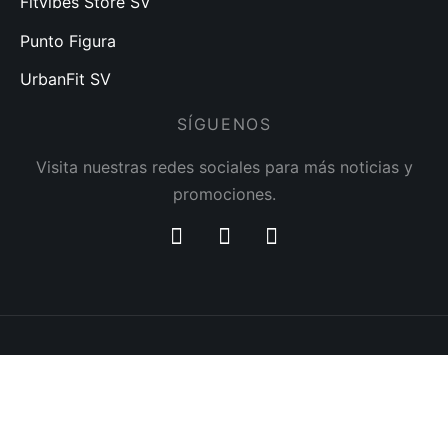
Fitvibes Store SV
Punto Figura
UrbanFit SV
SÍGUENOS
Visita nuestras redes sociales para más noticias y
promociones.
Cambios y Garantías
Políticas de Envíos
©2023 PuntoFIT Store | Made by Buxo Studios