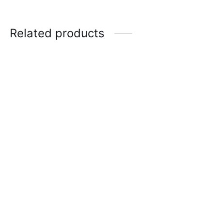
Related products
Gorra Fiber
Blusa Deportiva
Minimalist
$
25.00
$
25.00
-
%
Salta Cuerda de Alto
Leggin Insertos Fiber
Rendimiento
$
65.00
$
50.00
$
13.00